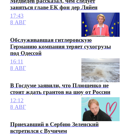
Медведев рассказал, чем следует
заняться главе ЕК фон дер Ляйен
17:43
8 АВГ
Обслуживавшая гитлеровскую
Германию компания теряет сухогрузы
под Одессой
16:11
8 АВГ
В Госдуме заявили, что Плющенко не
стоит ждать грантов на шоу от России
12:12
8 АВГ
Приехавший в Сербию Зеленский
встретился с Вучичем