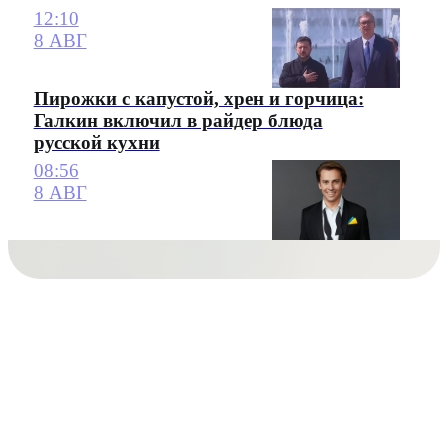
12:10
8 АВГ
Пирожки с капустой, хрен и горчица:
Галкин включил в райдер блюда
русской кухни
08:56
8 АВГ