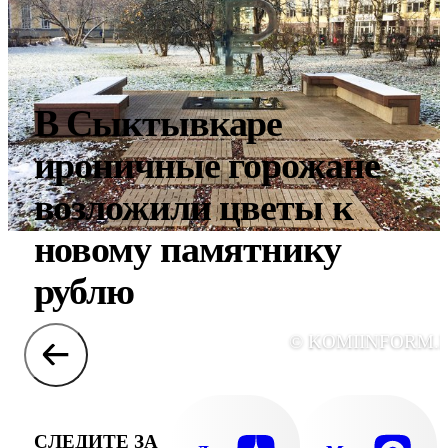
В Сыктывкаре
ироничные горожане
возложили цветы к
новому памятнику
рублю
© KOMIINFORM.
СЛЕДИТЕ ЗА