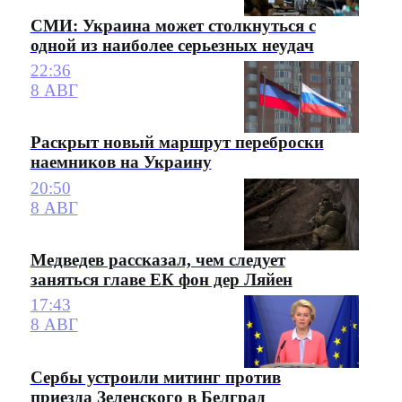
СМИ: Украина может столкнуться с
одной из наиболее серьезных неудач
22:36
8 АВГ
Раскрыт новый маршрут переброски
наемников на Украину
20:50
8 АВГ
Медведев рассказал, чем следует
заняться главе ЕК фон дер Ляйен
17:43
8 АВГ
Сербы устроили митинг против
приезда Зеленского в Белград