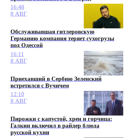
16:48
8 АВГ
Обслуживавшая гитлеровскую
Германию компания теряет сухогрузы
под Одессой
16:11
8 АВГ
Приехавший в Сербию Зеленский
встретился с Вучичем
12:10
8 АВГ
Пирожки с капустой, хрен и горчица:
Галкин включил в райдер блюда
русской кухни