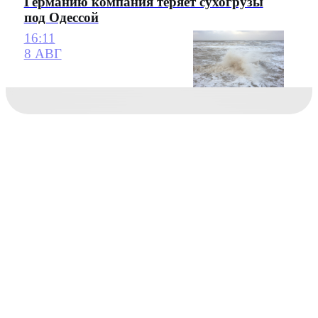
Германию компания теряет сухогрузы
под Одессой
16:11
8 АВГ