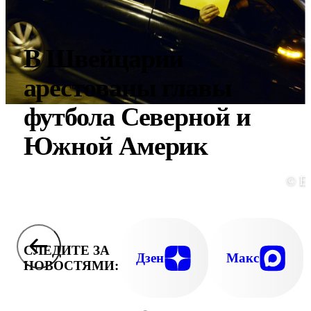
В Швейцарии
арестованы главы
футбола Северной и
Южной Америк
© E
СЛЕДИТЕ ЗА
Дзен
Макс
НОВОСТЯМИ: