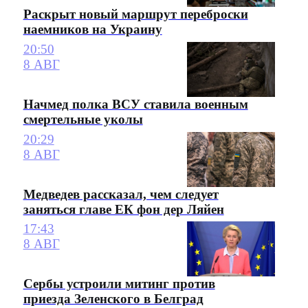
Раскрыт новый маршрут переброски
наемников на Украину
20:50
8 АВГ
Начмед полка ВСУ ставила военным
смертельные уколы
20:29
8 АВГ
Медведев рассказал, чем следует
заняться главе ЕК фон дер Ляйен
17:43
8 АВГ
Сербы устроили митинг против
приезда Зеленского в Белград