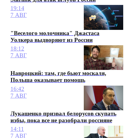
19:14
7 АВГ
"Веселого молочника" Джастаса
Уолкера выдворяют из России
18:12
7 АВГ
Навроцкий: там, где бьют москаля,
Польша оказывает помощь
16:42
7 АВГ
Лукашенко призвал белорусов скупать
избы, пока все не разобрали россияне
14:11
7 АВГ