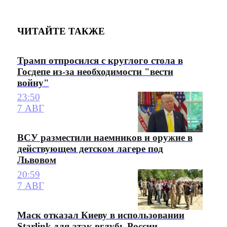
ЧИТАЙТЕ ТАКЖЕ
Трамп отпросился с круглого стола в
Госдепе из-за необходимости "вести
войну"
23:50
7 АВГ
ВСУ разместили наемников и оружие в
действующем детском лагере под
Львовом
20:59
7 АВГ
Маск отказал Киеву в использовании
Starlink для атак вглубь России