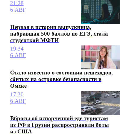
21:28
6 АВГ
Первая в истории выпускница,
набравшая 500 баллов по ЕГЭ, стала
студенткой МФТИ
19:34
6 АВГ
Стало известно о состоянии пешеходов,
сбитых на островке безопасности в
Омске
17:30
6 АВГ
Вбросы об испорченной еде туристам
из РФ в Грузии распространяли боты
из США