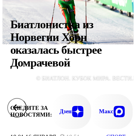
Биатлонистка из
Норвегии Хорн
оказалась быстрее
Домрачевой
© БИАТЛОН. КУБОК МИРА. ВЕСТИ.
СЛЕДИТЕ ЗА
Дзен
Макс
НОВОСТЯМИ: