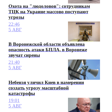
Охота на "людоловов": сотрудникам
ТЦК на Украине массово поступают
угрозы
22:46
5 АВГ
В Воронежской области объявлена
опасность атаки БПЛА, в Воронеже
звучат сирены
21:40
5 АВГ
Небензя уличил Киев в намерении
создать угрозу масштабной
катастрофы
19:01
5 АВГ