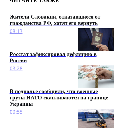
ЧИТАЙТЕ ТАКЖЕ
Жители Словакии, отказавшиеся от
гражданства РФ, хотят его вернуть
08:13
Росстат зафиксировал дефляцию в
России
03:28
В подполье сообщили, что военные
грузы НАТО скапливаются на границе
Украины
00:55