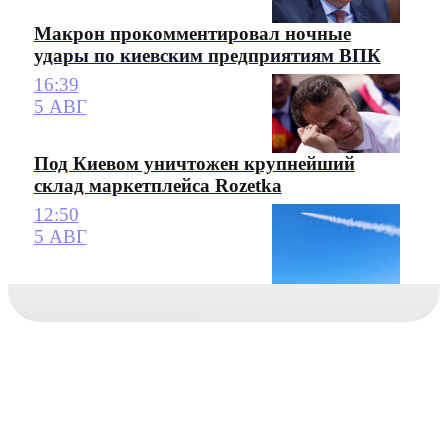
Макрон прокомментировал ночные
удары по киевским предприятиям ВПК
16:39
5 АВГ
Под Киевом уничтожен крупнейший
склад маркетплейса Rozetka
12:50
5 АВГ