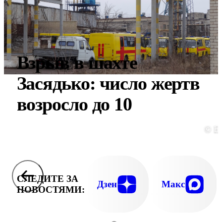
Взрыв в шахте
Засядько: число жертв
возросло до 10
© E
СЛЕДИТЕ ЗА
Дзен
Макс
НОВОСТЯМИ: