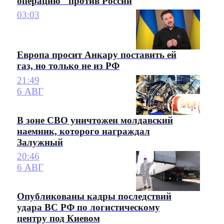
операцию" против России
03:03
Европа просит Анкару поставить ей
газ, но только не из РФ
21:49
6 АВГ
В зоне СВО уничтожен молдавский
наемник, которого награждал
Залужный
20:46
6 АВГ
Опубликованы кадры последствий
удара ВС РФ по логистическому
центру под Киевом