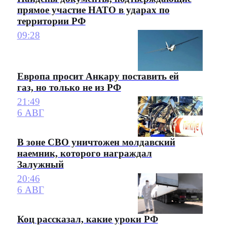
прямое участие НАТО в ударах по
территории РФ
09:28
Европа просит Анкару поставить ей
газ, но только не из РФ
21:49
6 АВГ
В зоне СВО уничтожен молдавский
наемник, которого награждал
Залужный
20:46
6 АВГ
Коц рассказал, какие уроки РФ