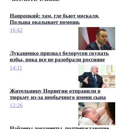
Навроцкий: там, где бьют москаля,
Польша оказывает помощь
16:42
Лукашенко призвал белорусов скупать
избы, пока все не разобрали россияне
14:11
Жительницу Норвегии отправили в
тюрьму из-за необычного имени сына
12:26
Найдены документы, подтверждающие