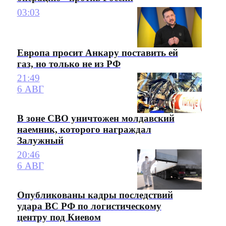
03:03
Европа просит Анкару поставить ей
газ, но только не из РФ
21:49
6 АВГ
В зоне СВО уничтожен молдавский
наемник, которого награждал
Залужный
20:46
6 АВГ
Опубликованы кадры последствий
удара ВС РФ по логистическому
центру под Киевом