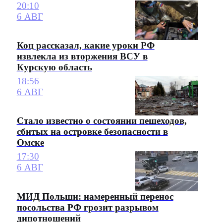
20:10
6 АВГ
Коц рассказал, какие уроки РФ
извлекла из вторжения ВСУ в
Курскую область
18:56
6 АВГ
Стало известно о состоянии пешеходов,
сбитых на островке безопасности в
Омске
17:30
6 АВГ
МИД Польши: намеренный перенос
посольства РФ грозит разрывом
дипотношений