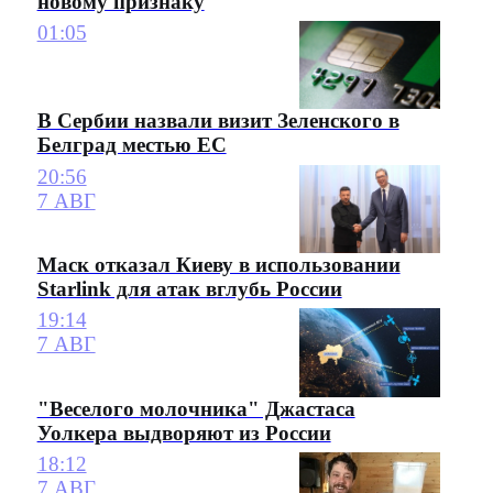
новому признаку
01:05
В Сербии назвали визит Зеленского в
Белград местью ЕС
20:56
7 АВГ
Маск отказал Киеву в использовании
Starlink для атак вглубь России
19:14
7 АВГ
"Веселого молочника" Джастаса
Уолкера выдворяют из России
18:12
7 АВГ