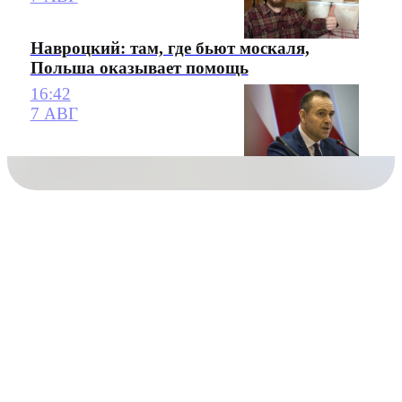
Навроцкий: там, где бьют москаля,
Польша оказывает помощь
16:42
7 АВГ