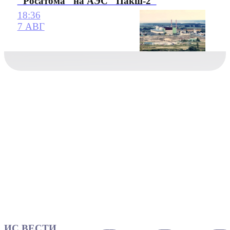
"Росатома" на АЭС "Пакш-2"
18:36
7 АВГ
ИС ВЕСТИ