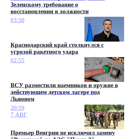
Зеленскому требование о
восстановлении в должности
03:50
Краснодарский край столкнулся с
угрозой ракетного удара
02:55
ВСУ разместили наемников и оружие в
действующем детском лагере под
Львовом
20:59
7 АВГ
Премьер Венгрии не исключил замену