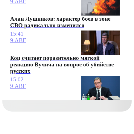
9 АВГ
Алан Лушников: характер боев в зоне
СВО радикально изменился
15:41
9 АВГ
Коц считает поразительно мягкой
реакцию Вучича на вопрос об убийстве
русских
15:02
9 АВГ