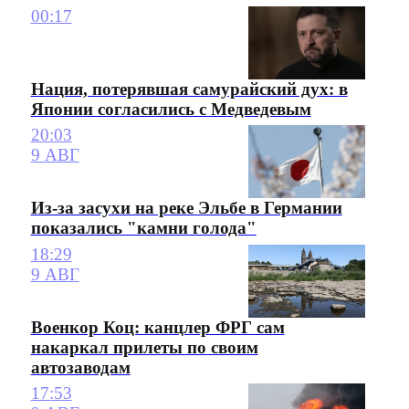
00:17
Нация, потерявшая самурайский дух: в
Японии согласились с Медведевым
20:03
9 АВГ
Из-за засухи на реке Эльбе в Германии
показались "камни голода"
18:29
9 АВГ
Военкор Коц: канцлер ФРГ сам
накаркал прилеты по своим
автозаводам
17:53