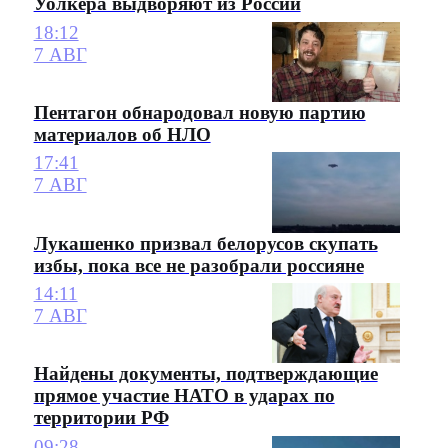
Уолкера выдворяют из России
18:12
7 АВГ
Пентагон обнародовал новую партию
материалов об НЛО
17:41
7 АВГ
Лукашенко призвал белорусов скупать
избы, пока все не разобрали россияне
14:11
7 АВГ
Найдены документы, подтверждающие
прямое участие НАТО в ударах по
территории РФ
09:28