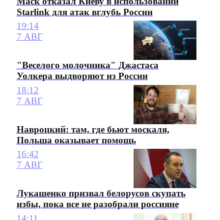
Маск отказал Киеву в использовании
Starlink для атак вглубь России
19:14
7 АВГ
"Веселого молочника" Джастаса
Уолкера выдворяют из России
18:12
7 АВГ
Навроцкий: там, где бьют москаля,
Польша оказывает помощь
16:42
7 АВГ
Лукашенко призвал белорусов скупать
избы, пока все не разобрали россияне
14:11