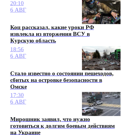
20:10
6 АВГ
Коц рассказал, какие уроки РФ
извлекла из вторжения ВСУ в
Курскую область
18:56
6 АВГ
Стало известно о состоянии пешеходов,
сбитых на островке безопасности в
Омске
17:30
6 АВГ
Мирошник заявил, что нужно
готовиться к долгим боевым действиям
на Украине