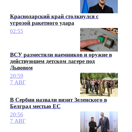
Краснодарский край столкнулся с
угрозой ракетного удара
02:55
ВСУ разместили наемников и оружие в
действующем детском лагере под
Львовом
20:59
7 АВГ
В Сербии назвали визит Зеленского в
Белград местью ЕС
20:56
7 АВГ