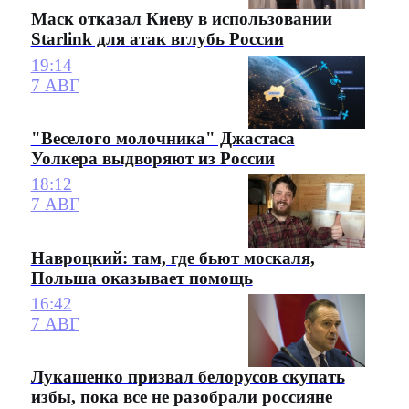
Маск отказал Киеву в использовании
Starlink для атак вглубь России
19:14
7 АВГ
"Веселого молочника" Джастаса
Уолкера выдворяют из России
18:12
7 АВГ
Навроцкий: там, где бьют москаля,
Польша оказывает помощь
16:42
7 АВГ
Лукашенко призвал белорусов скупать
избы, пока все не разобрали россияне