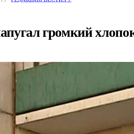
апугал громкий хлопо