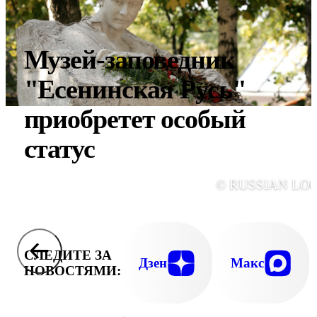
Музей-заповедник
"Есенинская Русь"
приобретет особый
статус
© RUSSIAN LO
СЛЕДИТЕ ЗА
Дзен
Макс
НОВОСТЯМИ: