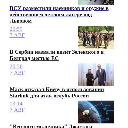
ВСУ разместили наемников и оружие в
действующем детском лагере под
Львовом
20:59
7 АВГ
В Сербии назвали визит Зеленского в
Белград местью ЕС
20:56
7 АВГ
Маск отказал Киеву в использовании
Starlink для атак вглубь России
19:14
7 АВГ
"Веселого молочника" Джастаса