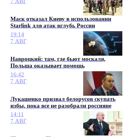
7 АВГ
Маск отказал Киеву в использовании
Starlink для атак вглубь России
19:14
7 АВГ
Навроцкий: там, где бьют москаля,
Польша оказывает помощь
16:42
7 АВГ
Лукашенко призвал белорусов скупать
избы, пока все не разобрали россияне
14:11
7 АВГ