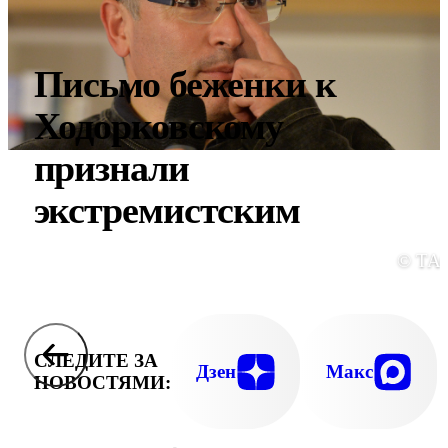
Письмо беженки к
Ходорковскому
признали
экстремистским
© ТА
СЛЕДИТЕ ЗА
Дзен
Макс
НОВОСТЯМИ: