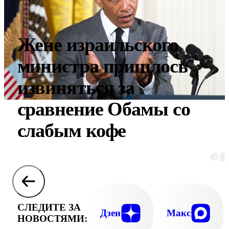
Жене израильского
министра пришлось
извиняться за
сравнение Обамы со
слабым кофе
© E
СЛЕДИТЕ ЗА
Дзен
Макс
НОВОСТЯМИ: