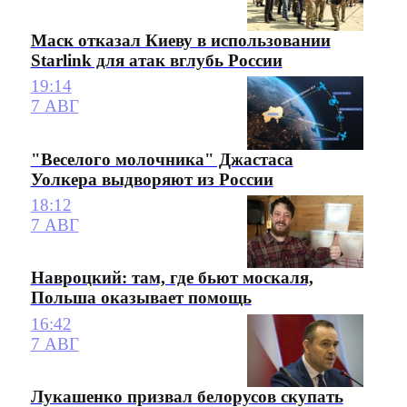
Маск отказал Киеву в использовании
Starlink для атак вглубь России
19:14
7 АВГ
"Веселого молочника" Джастаса
Уолкера выдворяют из России
18:12
7 АВГ
Навроцкий: там, где бьют москаля,
Польша оказывает помощь
16:42
7 АВГ
Лукашенко призвал белорусов скупать