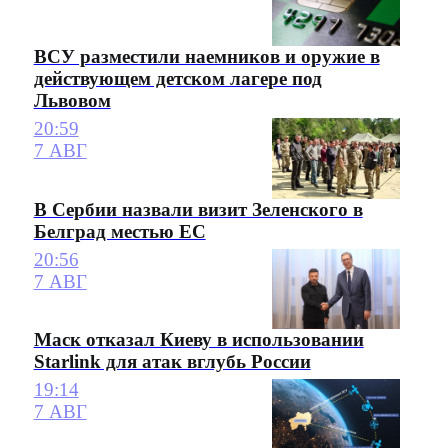
ВСУ разместили наемников и оружие в
действующем детском лагере под
Львовом
20:59
7 АВГ
В Сербии назвали визит Зеленского в
Белград местью ЕС
20:56
7 АВГ
Маск отказал Киеву в использовании
Starlink для атак вглубь России
19:14
7 АВГ