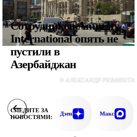
Сотрудников Amnesty
International опять не
пустили в
Азербайджан
© АЛЕКСАНДР РЮМИН/ТА
СЛЕДИТЕ ЗА
Дзен
Макс
НОВОСТЯМИ: