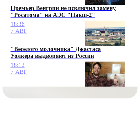
Премьер Венгрии не исключил замену
"Росатома" на АЭС "Пакш-2"
18:36
7 АВГ
"Веселого молочника" Джастаса
Уолкера выдворяют из России
18:12
7 АВГ