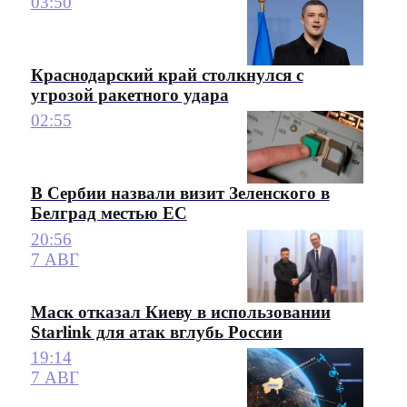
03:50
Краснодарский край столкнулся с
угрозой ракетного удара
02:55
В Сербии назвали визит Зеленского в
Белград местью ЕС
20:56
7 АВГ
Маск отказал Киеву в использовании
Starlink для атак вглубь России
19:14
7 АВГ