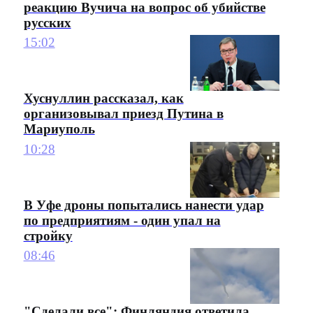
реакцию Вучича на вопрос об убийстве
русских
15:02
Хуснуллин рассказал, как
организовывал приезд Путина в
Мариуполь
10:28
В Уфе дроны попытались нанести удар
по предприятиям - один упал на
стройку
08:46
"Сделали все": Финляндия ответила