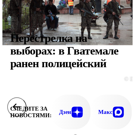
Перестрелка на
выборах: в Гватемале
ранен полицейский
© E
СЛЕДИТЕ ЗА
Дзен
Макс
НОВОСТЯМИ: