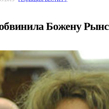
обвинила Божену Рынс