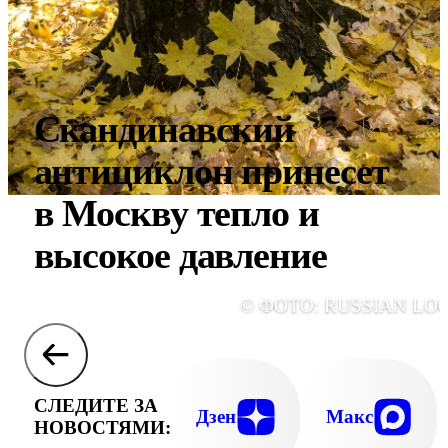
Скандинавский
антициклон принесет
в Москву тепло и
высокое давление
© ФОТО: RUSSIAN LO
СЛЕДИТЕ ЗА
Дзен
Макс
НОВОСТЯМИ: