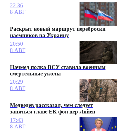
22:36
8 АВГ
Раскрыт новый маршрут переброски
наемников на Украину
20:50
8 АВГ
Начмед полка ВСУ ставила военным
смертельные уколы
20:29
8 АВГ
Медведев рассказал, чем следует
заняться главе ЕК фон дер Ляйен
17:43
8 АВГ