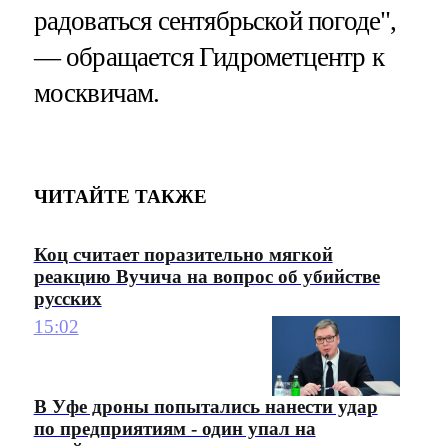
радоваться сентябрьской погоде",
— обращается Гидрометцентр к
москвичам.
ЧИТАЙТЕ ТАКЖЕ
Коц считает поразительно мягкой
реакцию Вучича на вопрос об убийстве
русских
15:02
В Уфе дроны попытались нанести удар
по предприятиям - один упал на