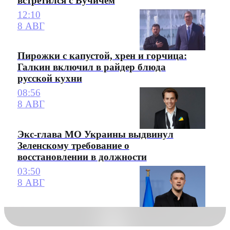
встретился с Вучичем
12:10
8 АВГ
Пирожки с капустой, хрен и горчица:
Галкин включил в райдер блюда
русской кухни
08:56
8 АВГ
Экс-глава МО Украины выдвинул
Зеленскому требование о
восстановлении в должности
03:50
8 АВГ