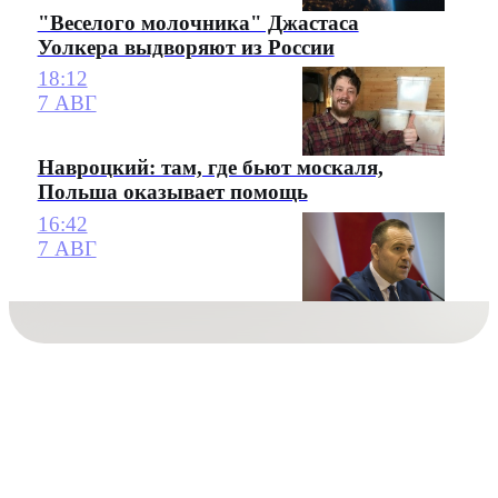
"Веселого молочника" Джастаса
Уолкера выдворяют из России
18:12
7 АВГ
Навроцкий: там, где бьют москаля,
Польша оказывает помощь
16:42
7 АВГ