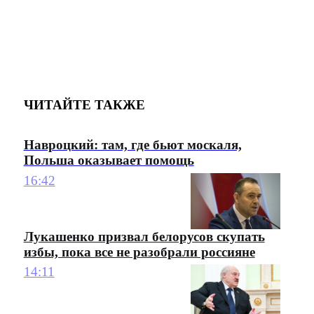
ЧИТАЙТЕ ТАКЖЕ
Навроцкий: там, где бьют москаля,
Польша оказывает помощь
16:42
Лукашенко призвал белорусов скупать
избы, пока все не разобрали россияне
14:11