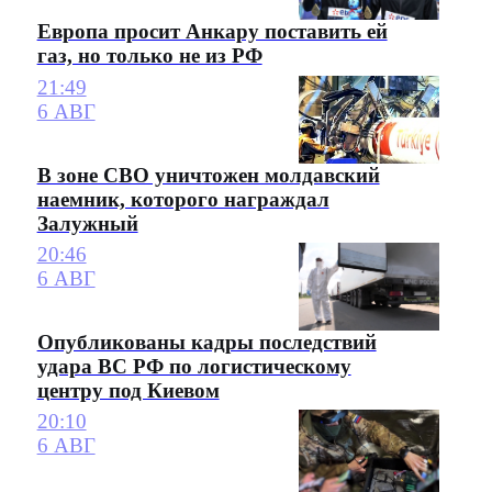
Европа просит Анкару поставить ей
газ, но только не из РФ
21:49
6 АВГ
В зоне СВО уничтожен молдавский
наемник, которого награждал
Залужный
20:46
6 АВГ
Опубликованы кадры последствий
удара ВС РФ по логистическому
центру под Киевом
20:10
6 АВГ