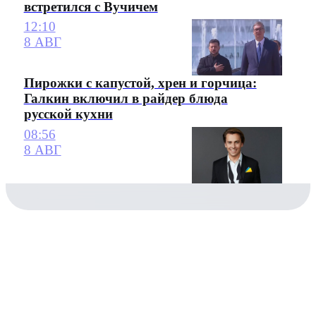
встретился с Вучичем
12:10
8 АВГ
Пирожки с капустой, хрен и горчица:
Галкин включил в райдер блюда
русской кухни
08:56
8 АВГ