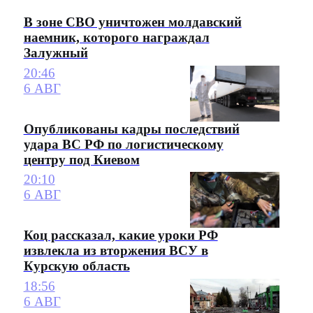
В зоне СВО уничтожен молдавский
наемник, которого награждал
Залужный
20:46
6 АВГ
Опубликованы кадры последствий
удара ВС РФ по логистическому
центру под Киевом
20:10
6 АВГ
Коц рассказал, какие уроки РФ
извлекла из вторжения ВСУ в
Курскую область
18:56
6 АВГ