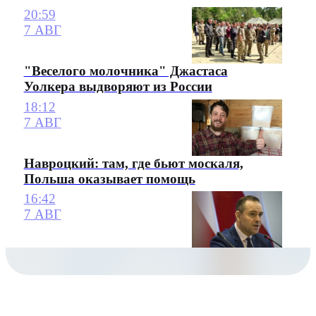
20:59
7 АВГ
"Веселого молочника" Джастаса
Уолкера выдворяют из России
18:12
7 АВГ
Навроцкий: там, где бьют москаля,
Польша оказывает помощь
16:42
7 АВГ