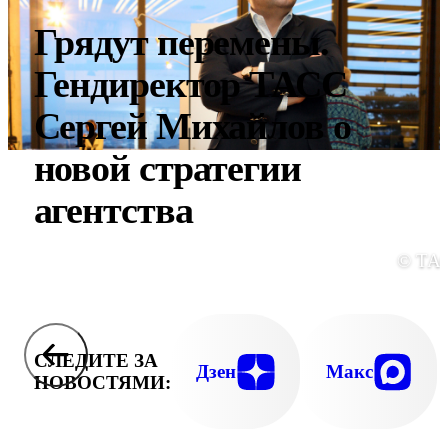
Грядут перемены.
Гендиректор ТАСС
Сергей Михайлов о
новой стратегии
агентства
© ТА
СЛЕДИТЕ ЗА
Дзен
Макс
НОВОСТЯМИ: