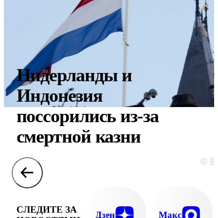
Нидерланды и
Индонезия
поссорились из-за
смертной казни
© E
СЛЕДИТЕ ЗА
Дзен
Макс