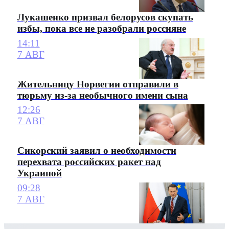
Лукашенко призвал белорусов скупать
избы, пока все не разобрали россияне
14:11
7 АВГ
Жительницу Норвегии отправили в
тюрьму из-за необычного имени сына
12:26
7 АВГ
Сикорский заявил о необходимости
перехвата российских ракет над
Украиной
09:28
7 АВГ