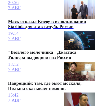
20:56
7 АВГ
Маск отказал Киеву в использовании
Starlink для атак вглубь России
19:14
7 АВГ
"Веселого молочника" Джастаса
Уолкера выдворяют из России
18:12
7 АВГ
Навроцкий: там, где бьют москаля,
Польша оказывает помощь
16:42
7 АВГ