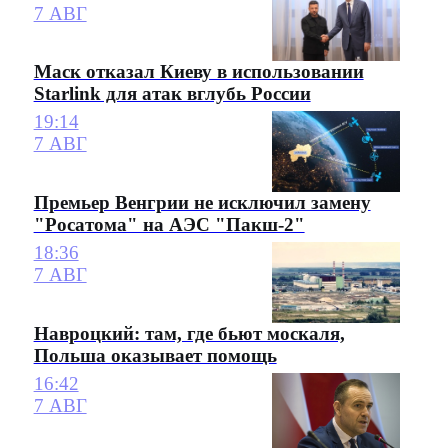
7 АВГ
Маск отказал Киеву в использовании
Starlink для атак вглубь России
19:14
7 АВГ
Премьер Венгрии не исключил замену
"Росатома" на АЭС "Пакш-2"
18:36
7 АВГ
Навроцкий: там, где бьют москаля,
Польша оказывает помощь
16:42
7 АВГ