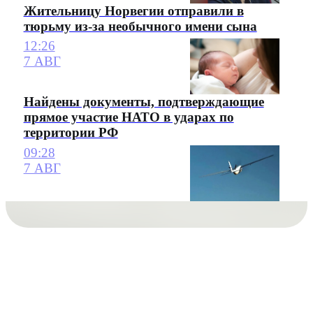
Жительницу Норвегии отправили в
тюрьму из-за необычного имени сына
12:26
7 АВГ
Найдены документы, подтверждающие
прямое участие НАТО в ударах по
территории РФ
09:28
7 АВГ