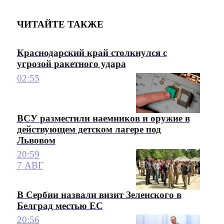
ЧИТАЙТЕ ТАКЖЕ
Краснодарский край столкнулся с
угрозой ракетного удара
02:55
ВСУ разместили наемников и оружие в
действующем детском лагере под
Львовом
20:59
7 АВГ
В Сербии назвали визит Зеленского в
Белград местью ЕС
20:56