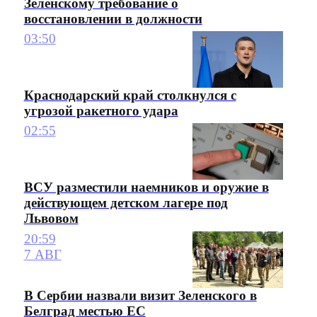
Зеленскому требование о
восстановлении в должности
03:50
Краснодарский край столкнулся с
угрозой ракетного удара
02:55
ВСУ разместили наемников и оружие в
действующем детском лагере под
Львовом
20:59
7 АВГ
В Сербии назвали визит Зеленского в
Белград местью ЕС