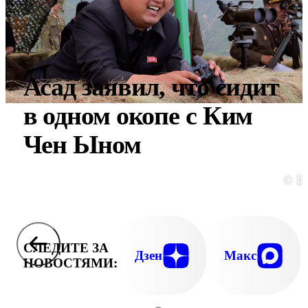
Асад заявил, что сидит
в одном окопе с Ким
Чен Ыном
© E
СЛЕДИТЕ ЗА
Дзен
Макс
НОВОСТЯМИ: