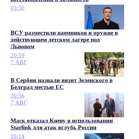
03:50
ВСУ разместили наемников и оружие в
действующем детском лагере под
Львовом
20:59
7 АВГ
В Сербии назвали визит Зеленского в
Белград местью ЕС
20:56
7 АВГ
Маск отказал Киеву в использовании
Starlink для атак вглубь России
19:14