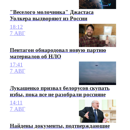
"Веселого молочника" Джастаса
Уолкера выдворяют из России
18:12
7 АВГ
Пентагон обнародовал новую партию
материалов об НЛО
17:41
7 АВГ
Лукашенко призвал белорусов скупать
избы, пока все не разобрали россияне
14:11
7 АВГ
Найдены документы, подтверждающие