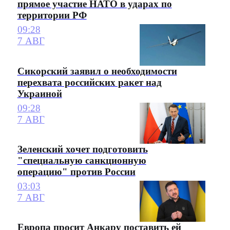
прямое участие НАТО в ударах по
территории РФ
09:28
7 АВГ
Сикорский заявил о необходимости
перехвата российских ракет над
Украиной
09:28
7 АВГ
Зеленский хочет подготовить
"специальную санкционную
операцию" против России
03:03
7 АВГ
Европа просит Анкару поставить ей