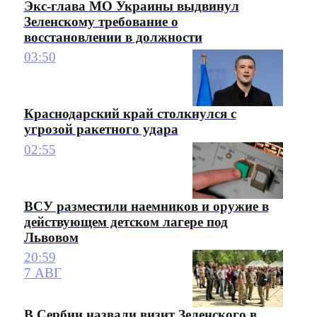
Экс-глава МО Украины выдвинул
Зеленскому требование о
восстановлении в должности
03:50
Краснодарский край столкнулся с
угрозой ракетного удара
02:55
ВСУ разместили наемников и оружие в
действующем детском лагере под
Львовом
20:59
7 АВГ
В Сербии назвали визит Зеленского в