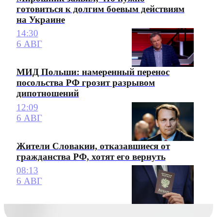
готовиться к долгим боевым действиям
на Украине
14:30
6 АВГ
МИД Польши: намеренный перенос
посольства РФ грозит разрывом
дипотношений
12:09
6 АВГ
Жители Словакии, отказавшиеся от
гражданства РФ, хотят его вернуть
08:13
6 АВГ