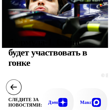
Формула-1. Сайнс
будет участвовать в
гонке
© E
СЛЕДИТЕ ЗА
Дзен
Макс
НОВОСТЯМИ: