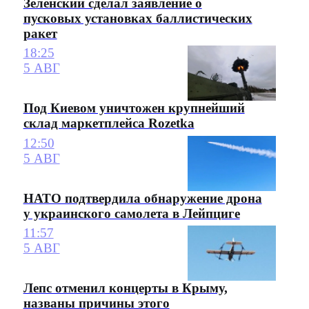
Зеленский сделал заявление о
пусковых установках баллистических
ракет
18:25
5 АВГ
Под Киевом уничтожен крупнейший
склад маркетплейса Rozetka
12:50
5 АВГ
НАТО подтвердила обнаружение дрона
у украинского самолета в Лейпциге
11:57
5 АВГ
Лепс отменил концерты в Крыму,
названы причины этого