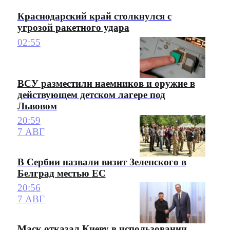
Краснодарский край столкнулся с
угрозой ракетного удара
02:55
ВСУ разместили наемников и оружие в
действующем детском лагере под
Львовом
20:59
7 АВГ
В Сербии назвали визит Зеленского в
Белград местью ЕС
20:56
7 АВГ
Маск отказал Киеву в использовании