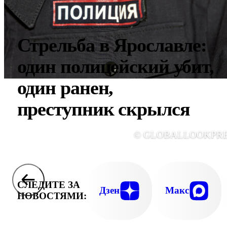
Стрельба в Ярославле:
один полицейский убит,
один ранен,
преступник скрылся
© GLOBALLOOKPR
СЛЕДИТЕ ЗА
Дзен
Макс
НОВОСТЯМИ: