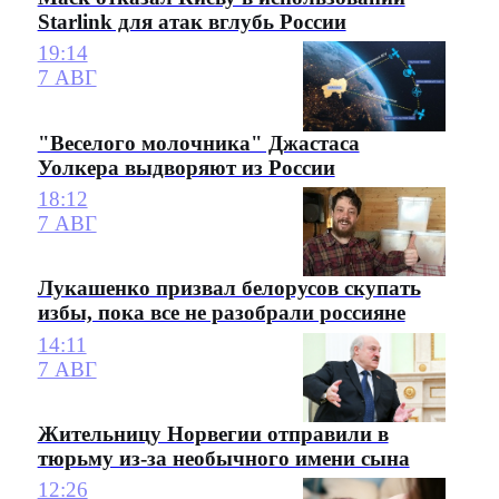
Starlink для атак вглубь России
19:14
7 АВГ
"Веселого молочника" Джастаса
Уолкера выдворяют из России
18:12
7 АВГ
Лукашенко призвал белорусов скупать
избы, пока все не разобрали россияне
14:11
7 АВГ
Жительницу Норвегии отправили в
тюрьму из-за необычного имени сына
12:26