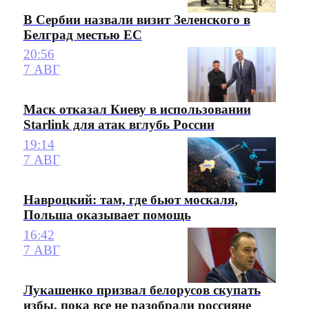
В Сербии назвали визит Зеленского в
Белград местью ЕС
20:56
7 АВГ
Маск отказал Киеву в использовании
Starlink для атак вглубь России
19:14
7 АВГ
Навроцкий: там, где бьют москаля,
Польша оказывает помощь
16:42
7 АВГ
Лукашенко призвал белорусов скупать
избы, пока все не разобрали россияне