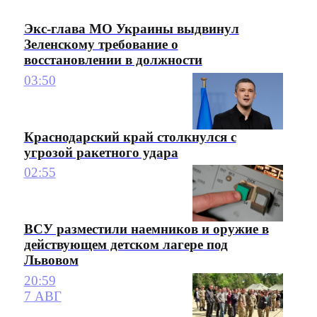
Экс-глава МО Украины выдвинул
Зеленскому требование о
восстановлении в должности
03:50
Краснодарский край столкнулся с
угрозой ракетного удара
02:55
ВСУ разместили наемников и оружие в
действующем детском лагере под
Львовом
20:59
7 АВГ