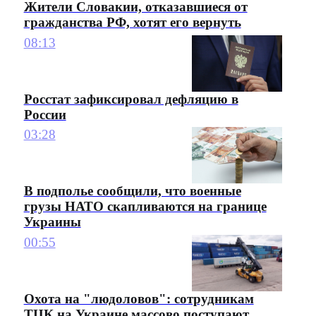
Жители Словакии, отказавшиеся от
гражданства РФ, хотят его вернуть
08:13
Росстат зафиксировал дефляцию в
России
03:28
В подполье сообщили, что военные
грузы НАТО скапливаются на границе
Украины
00:55
Охота на "людоловов": сотрудникам
ТЦК на Украине массово поступают