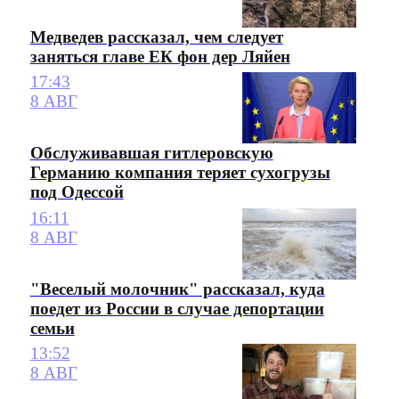
Медведев рассказал, чем следует
заняться главе ЕК фон дер Ляйен
17:43
8 АВГ
Обслуживавшая гитлеровскую
Германию компания теряет сухогрузы
под Одессой
16:11
8 АВГ
"Веселый молочник" рассказал, куда
поедет из России в случае депортации
семьи
13:52
8 АВГ