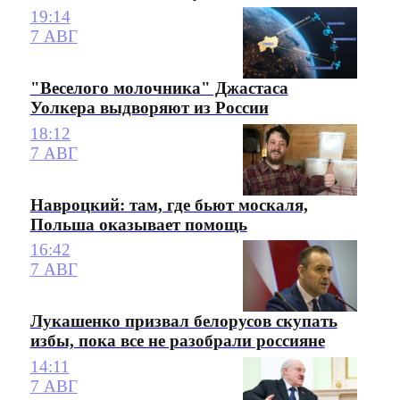
19:14
7 АВГ
"Веселого молочника" Джастаса
Уолкера выдворяют из России
18:12
7 АВГ
Навроцкий: там, где бьют москаля,
Польша оказывает помощь
16:42
7 АВГ
Лукашенко призвал белорусов скупать
избы, пока все не разобрали россияне
14:11
7 АВГ