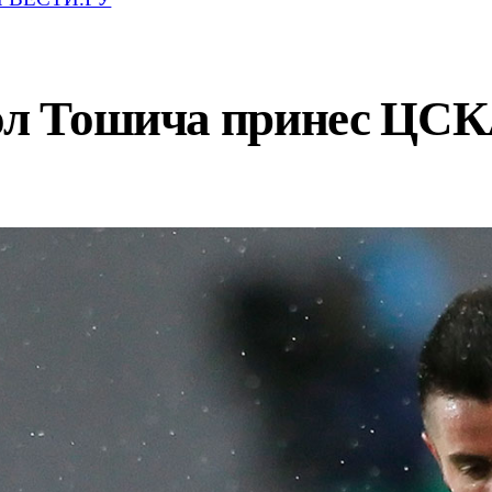
Гол Тошича принес ЦСК