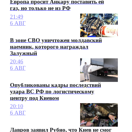
Европа просит Анкару поставить ей
газ, но только не из РФ
21:49
6 АВГ
В зоне СВО уничтожен молдавский
наемник, которого награждал
Залужный
20:46
6 АВГ
Опубликованы кадры последствий
удара ВС РФ по логистическому
центру под Киевом
20:10
6 АВГ
Лавров заявил Рубио, что Киев не смог