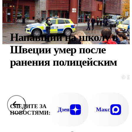
Напавший на школу в
Швеции умер после
ранения полицейским
© E
СЛЕДИТЕ ЗА
Дзен
Макс
НОВОСТЯМИ: