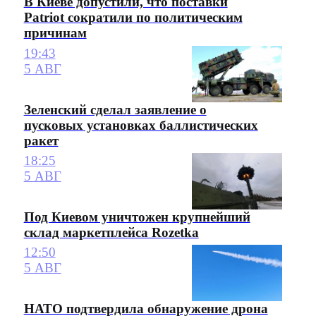
В Киеве допустили, что поставки
Patriot сократили по политическим
причинам
19:43
5 АВГ
Зеленский сделал заявление о
пусковых установках баллистических
ракет
18:25
5 АВГ
Под Киевом уничтожен крупнейший
склад маркетплейса Rozetka
12:50
5 АВГ
НАТО подтвердила обнаружение дрона