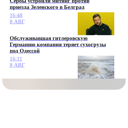
Сербы устроили митинг против
приезда Зеленского в Белград
16:48
8 АВГ
Обслуживавшая гитлеровскую
Германию компания теряет сухогрузы
под Одессой
16:11
8 АВГ