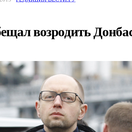
ещал возродить Донба